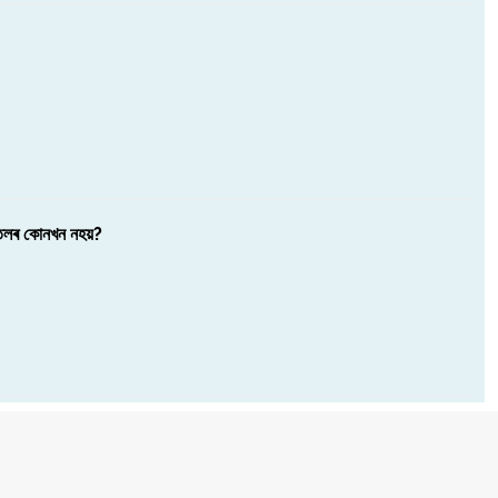
ত তলৰ কোনখন নহয়?