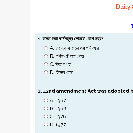
Daily 
1. তলত দিয়া কার্যসমূহৰ কোনটো ভােগ নহয়?
A. চাহ একাপ হাতৰ পৰা পৰি যােৱা
B. গাখীৰ এগিলাচ খােৱা
C. কিতাপ পঢ়া
D. চিনেমা চোৱা
2. 42nd amendment Act was adopted by
A. 1967
B. 1968
C. 1976
D. 1977