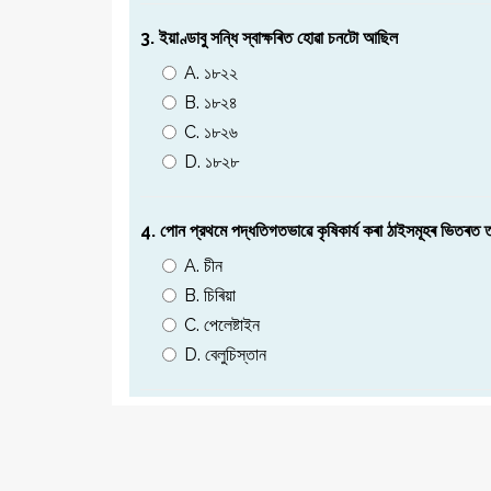
3. ইয়াণ্ডাবু সন্ধি স্বাক্ষৰিত হােৱা চনটো আছিল
A. ১৮২২
B. ১৮২৪
C. ১৮২৬
D. ১৮২৮
4. পােন প্রথমে পদ্ধতিগতভাৱে কৃষিকার্য কৰা ঠাইসমূহৰ ভিতৰ
A. চীন
B. চিৰিয়া
C. পেলেষ্টাইন
D. বেলুচিস্তান
5. অসমৰ ____ টিনপাত প্রস্তুত কৰা কাৰখানা আছে
A. আমিনগাঁৱত
B. ৰঙিয়াত