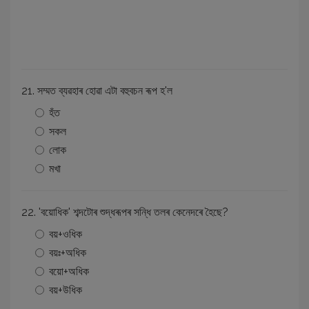
21. সম্মত ব্যৱহাৰ হোৱা এটা বহুবচন ৰূপ হ'ল
হঁত
সকল
লোক
মখা
22. 'বয়োধিক' শব্দটোৰ শুদ্ধৰূপৰ সন্ধি তলৰ কেনেদৰে হৈছে?
বয়+ওধিক
বয়ঃ+অধিক
বয়ো+অধিক
বয়+উধিক