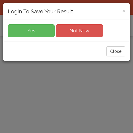
Download App
Login / Register
×
Login To Save Your Result
Toggl
Yes
Not Now
navig
Close