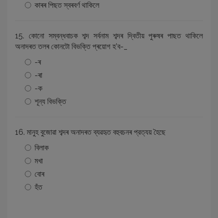
কাৰৰ পিছত স্বৰবৰ্ণ থাকিলে
15. কোনো সম্বন্ধবাচক শব্দ সৰ্বনাম শব্দৰ দ্বিতীয় পুৰুষৰ পাছত থাকিলে
অনাদৰত তলৰ কোনটো বিভক্তি প্ৰয়োগ হ’ব-_
-ৰ
-ৰা
-ক
শূন্য বিভক্তি
16. মানুহ বুজোৱা শব্দৰ অনাদৰত ব্যৱহৃত বহুবচনৰ প্রত্যয় হৈছে
বিলাক
মখা
বোৰ
হঁত