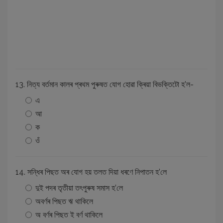
13. নিত্য বৰ্তমান কালৰ প্ৰথম পুৰুষত যোগ হোৱা ক্ৰিয়া বিভক্তিটো হ’ল-
এ
আ
ক
ওঁ
14. সন্ধিৰ পিছত অৰ যোগ হয় তলত দিয়া ধৰণে নিপাতন হ’লে
দুই পদৰ তৃতীয়া তৎপুৰুষ সমাস হ’লে
অবৰ্ণৰ পিছত ঋ থাকিলে
অ বৰ্ণৰ পিছত ই বৰ্ণ থাকিলে