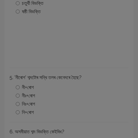
চতুৰ্থী বিভক্তি
ষষ্ঠী বিভক্তি
5. 'নীৰোগ' শব্দটোৰ সন্ধি তলৰ কেনেদৰে হৈছে?
নী+ৰোগ
নীঃ+ৰোগ
নিঃ+ৰোগ
নি+ৰোগ
6. অসমীয়াত শব্দ বিভক্তি কেইবিধ?