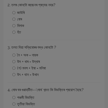
2. তলৰ কোনটো বহুবচনৰ প্ৰত্যয় নহয়?
জাউৰি
বোৰ
বিলাক
হঁত
3. তলত দিয়া সন্ধিবোৰৰ শুদ্ধ কোনটো ?
নৈ + অক = নায়ক
উদ + ধাৰ = উদ্ধাৰ
(গ) মনস + ইষা = মনিষা
উৎ + থান = উখান
4. মোৰ ঘৰ গুৱাহাটীত--‘মোৰ’ শব্দত কি বিভক্তিৰ প্ৰয়োগ হৈছে?
পঞ্চমী বিভক্তি
তৃতীয়া বিভক্তি