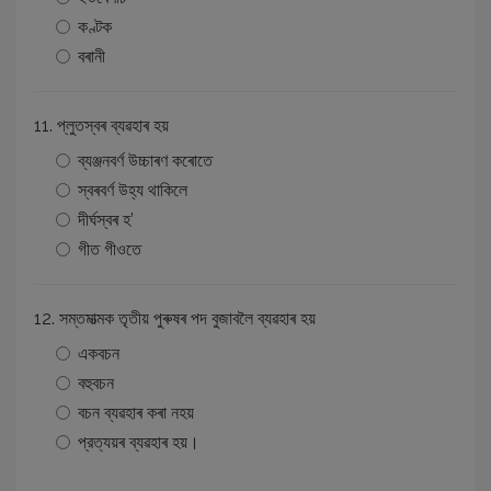
কণ্টক
বৰানী
11. প্লুতস্বৰ ব্যৱহাৰ হয়
ব্যঞ্জনবৰ্ণ উচ্চাৰণ কৰোতে
স্বৰবৰ্ণ উহ্য থাকিলে
দীৰ্ঘস্বৰ হ’
গীত গীওতে
12. সম্তমাত্মক তৃতীয় পুৰুষৰ পদ বুজাবলৈ ব্যৱহাৰ হয়
একবচন
বহুবচন
বচন ব্যৱহাৰ কৰা নহয়
প্রত্যয়ৰ ব্যৱহাৰ হয়।