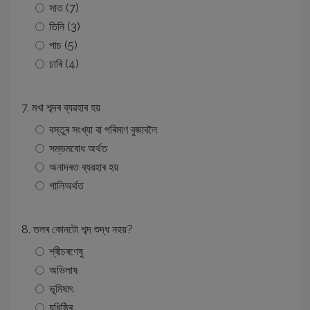
সাত (7)
তিনি (3)
পাচ (5)
চাৰি (4)
7. মখা শব্দৰ ব্যৱহাৰ হয়
বস্তুৰ সংখ্যা বা পৰিমাণ বুজাবলৈ
সম্ভমবোধ অৰ্থত
অনাদৰত ব্যৱহাৰ হয়
গালিঅৰ্থত
8. তলৰ কোনটো শব্দ শুদ্ধ নহয়?
শ্ৰীচৰণেষু
অভিলাষ
ভূমিষাৎ
যুধিষ্ঠিৰ