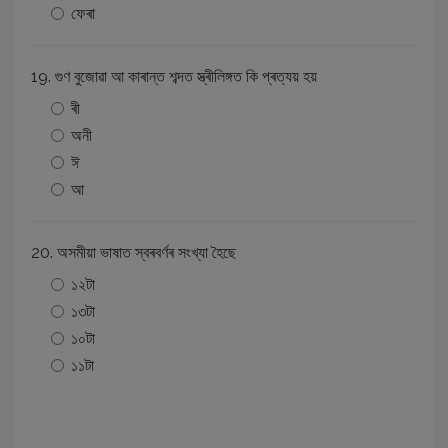
ফেৰা
19. গুণ বুজোৱা আ কাৰান্ত শব্দত স্ত্ৰীলিঙ্গত কি প্ৰত্যয় হয়
ৰী
অনী
ঈ
আ
20. অসমীয়া ভাষাত স্বৰবৰ্ণৰ সংখ্যা হৈছে
১২টা
১৩টা
১০টা
১১টা