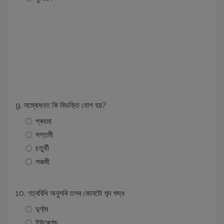
9. সম্বোধনত কি বিভক্তি যোগ হয়?
প্ৰথমা
সপ্তমী
চতুৰ্থী
পঞ্চমী
10. ণত্ববিধি অনুসৰি তলৰ কোনটো শব্দ শুদ্ধ
দুৰ্ণাম
ইউৰেণাচ