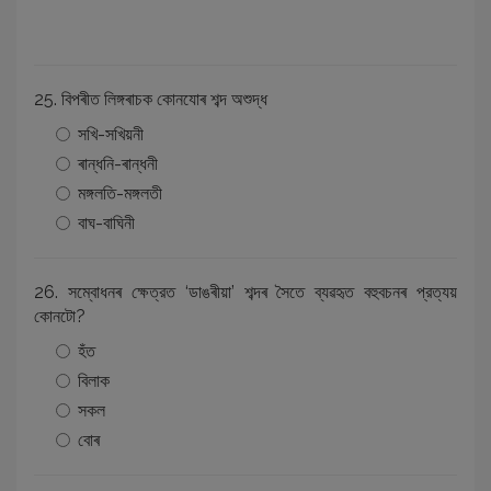
25. বিপৰীত লিঙ্গৰাচক কোনযোৰ শব্দ অশুদ্ধ
সখি-সখিয়নী
ৰান্ধনি-ৰান্ধনী
মঙ্গলতি-মঙ্গলতী
বাঘ-বাঘিনী
26. সম্বোধনৰ ক্ষেত্রত ‘ডাঙৰীয়া’ শব্দৰ সৈতে ব্যৱহৃত বহুবচনৰ প্রত্যয়
কোনটো?
হঁত
বিলাক
সকল
বোৰ