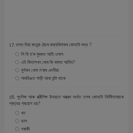
17. তলত দিয়া জতুৱা-ঠাচৰ বাক্যবিলাকৰ কোনটো শুদ্ধ ?
সি যি হ’ক মুৰকত আহি ওলাল
এই কিতাপখন মোৰ কি কামত আহিব?
ফুটবল খেলা ল’ৰাৰ এদনীয়া
লামডিঙত গাড়ী আধা ঘন্টা থাকে
18. পুংলিঙ্গ আৰু স্ত্ৰীলিঙ্গ উভয়তে সম্ভ্ৰম অৰ্থত তলৰ কোনটো নিৰ্দিষ্টতাবাচক
প্ৰত্যয় প্ৰয়োগ হয়?
খন
ডাল
গৰাকী