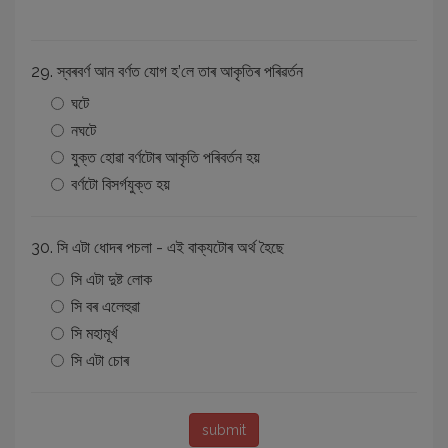
29. স্বৰবৰ্ণ আন বৰ্ণত যোগ হ’লে তাৰ আকৃতিৰ পৰিৱৰ্তন
ঘটে
নঘটে
যুক্ত হোৱা বৰ্ণটোৰ আকৃতি পৰিবৰ্তন হয়
বৰ্ণটো বিসৰ্গযুক্ত হয়
30. সি এটা ধোদৰ পচলা - এই বাক্যটোৰ অৰ্থ হৈছে
সি এটা দুষ্ট লোক
সি বৰ এলেহুৱা
সি মহামূৰ্খ
সি এটা চোৰ