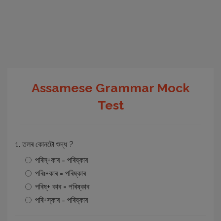
Assamese Grammar Mock
Test
1. তলৰ কোনটো শুদ্ধ ?
পৰিস্+কাৰ = পৰিষ্কাৰ
পৰিঃ+কাৰ = পৰিষ্কাৰ
পৰিষ্+ কাৰ = পৰিষ্কাৰ
পৰি+স্কাৰ = পৰিষ্কাৰ