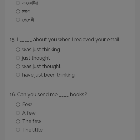
নাহৰকটিয়া
মৰাণ
গেলেকী
15. I _____ about you when I recieved your email.
was just thinking
just thought
was just thought
have just been thinking
16. Can you send me ____ books?
Few
A few
The few
The little