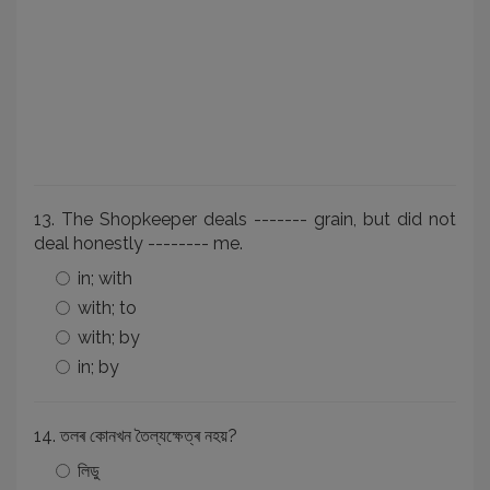
13. The Shopkeeper deals ------- grain, but did not
deal honestly -------- me.
in; with
with; to
with; by
in; by
14. তলৰ কোনখন তৈল্যক্ষেত্ৰ নহয়?
লিডু