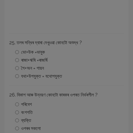
25. তলৰ সন্ধিৰ দ্বাৰা দেখুওৱা কোনটো অশুদ্ধ ?
ভো+উক =ভাবুক
ৰাজা+ঋষি =ৰাজৰ্ষি
গৈ+অন = গায়ন
যথা+উপযুক্ত = যথোপযুক্ত
26. বিকাশ আৰু উন্নয়ণ কোনটো কাৰকৰ ওপৰত নির্ভৰশীল ?
পৰিবেশ
বংশগতি
ব্যক্তি
ওপৰৰ সকলো