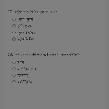
27. আপুনিৰ লগত কি বিভক্তি লগ লাগে?
প্ৰথম পুৰুষৰ
তৃতীয় পুৰুষৰ
প্ৰথমা বিভক্তি
চতুৰ্থী বিভক্তি
28. তলৰ কোনজন দার্শনিকে ভূগোল শব্দটো ব্যৱহাৰ কৰিছিল?
হ’মাৰ
এনেস্কিমাণ্ডাৰ
হিৰ’দ’টাছ
এৰাট’স্থিনিছ