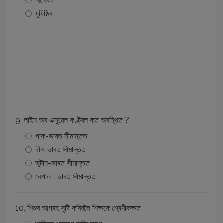
বিশেষণ
যুধিষ্ঠিৰ
9. লাইন অব এক্সুৱেল কণ্ট্রল কত অবস্থিত ?
পাক-ভাৰত সীমান্তত
চীন-ভাৰত সীমান্তত
ভুটান-ভাৰত সীমান্তত
নেপাল –ভাৰত সীমান্তত
10. শিশুৰ আগ্ৰহ সৃষ্টি কৰিবলৈ শিক্ষকে শ্ৰেণীকক্ষত