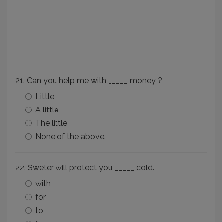
21. Can you help me with _____ money ?
Little
A little
The little
None of the above.
22. Sweter will protect you _____ cold.
with
for
to