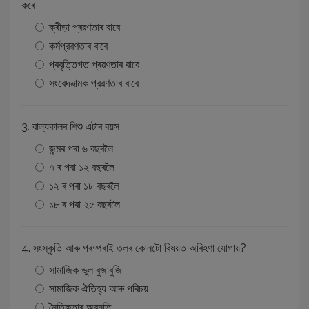
কৰে
ক্ৰীড়া প্ৰৱণতাৰ বাবে
কৰ্মপ্রৱণতাৰ বাবে
প্ৰবৃত্তিগত প্ৰৱণতাৰ বাবে
সংবেদনাত্মক প্রৱণতাৰ বাবে
3. বাল্যকালৰ শিশু এটাৰ বয়স
জন্মৰ পৰা ৬ বছৰলৈ
৭ ৰ পৰা ১২ বছৰলৈ
১২ ৰ পৰা ১৮ বছৰলৈ
১৮ ৰ পৰা ২৫ বছৰলৈ
4. সংস্কৃতি আৰু পৰম্পৰাই তলৰ কোনটো বিষয়ত অৰিহণা যােগায়?
সামাজিক ভুল বুজাবুজি
সামাজিক ঐতিহ্য আৰু পৰিচয়
নৈতিকতাৰ অৱনতি