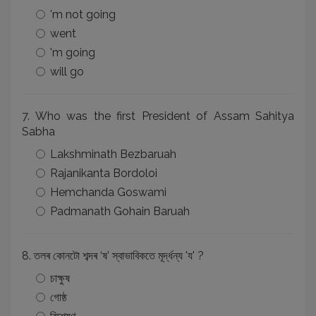
'm not going
went
'm going
will go
7. Who was the first President of Assam Sahitya
Sabha
Lakshminath Bezbaruah
Rajanikanta Bordoloi
Hemchanda Goswami
Padmanath Gohain Baruah
8. তলৰ কোনটো শব্দৰ ‘ষ’ স্বাভাবিকতে মূৰ্দ্ধন্য 'য' ?
চাক্ষুষ
গোষ্ঠ