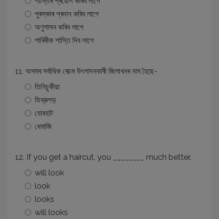
শাস্তিৰ প্ৰয়োগ কৰিব লাগে
পুৰস্কাৰ প্ৰদান কৰিব লাগে
অণুশাসন কৰিব লাগে
শাৰিৰীক শাস্তি দিব লাগে
11. অসমৰ সর্বাধিক ৰেচম উৎপাদনকাৰী জিলাখনৰ নাম হৈছে-
তিনিচুকীয়া
ডিব্রুগড়
যোৰহাট
ধেমাজি
12. If you get a haircut, you ________ much better.
will look
look
looks
will looks