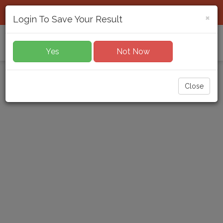
Download App
Login / Register
×
Login To Save Your Result
Toggl
Yes
Not Now
navig
Close