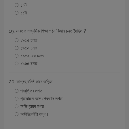
১০টা
১১টা
19. ভাৰতত মাধ্যমিক শিক্ষা গঠন কিমান চনত হৈছিল ?
১৯৫৫ চনত
১৯৫০ চনত
১৯৫২-৫৩ চনত
১৯৬৫ চনত
20. আগ্ৰহ ঘনিষ্ঠ ভাবে জড়িত
প্ৰবৃত্তিৰ লগত
প্রয়োজন আৰু প্ৰেৰণাৰ লগত
অভিপ্রায়ৰ লগত
আটাইকেইটা শুদ্ধ।