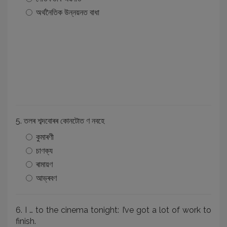
অর্থনৈতিক উন্নয়নত বাধা
5. তলৰ শব্দবোৰৰ কোনটোত ণ নবহে
কুমাৰণী
চাণক্য
ৰামায়ণ
আভ্ৰবণ
6. I … to the cinema tonight: I’ve got a lot of work to
finish.