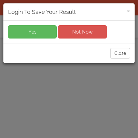
Download App
Login / Register
×
Login To Save Your Result
Toggl
Yes
Not Now
navig
Close