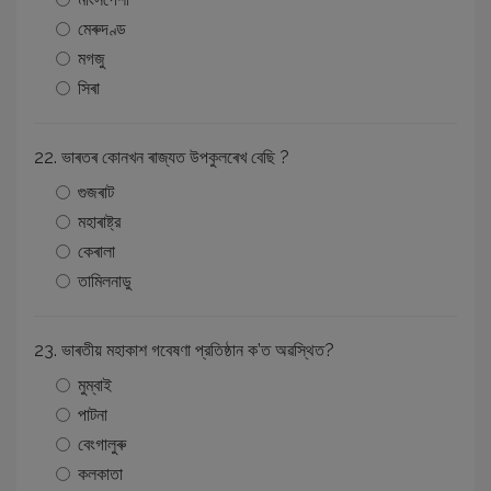
মেৰুদণ্ড
মগজু
সিৰা
22. ভাৰতৰ কোনখন ৰাজ্যত উপকুলৰেখ বেছি ?
গুজৰাট
মহাৰাষ্ট্র
কেৰালা
তামিলনাডু
23. ভাৰতীয় মহাকাশ গবেষণা প্রতিষ্ঠান ক’ত অৱস্থিত?
মুম্বাই
পাটনা
বেংগালুৰু
কলকাতা