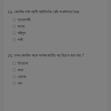
24. কোনবিধ বৰ্গৰ প্রাণী আটাইতকৈ বেছি সংকটাপন্ন হৈছে
স্তন্যপায়ী
মৎস্য
সৰীসৃপ
পক্ষী
25. তলৰ কোনবিধ গছক অসমৰ জাতীয় গছ হিচাপে জনা যায় ?
তিতাচপা
কদম
হোলোং
শাল