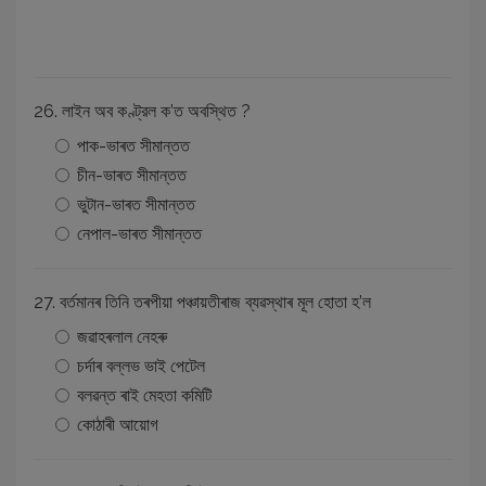
26. লাইন অব কণ্ট্রল ক’ত অবস্থিত ?
পাক-ভাৰত সীমান্তত
চীন-ভাৰত সীমান্তত
ভুটান-ভাৰত সীমান্তত
নেপাল-ভাৰত সীমান্তত
27. বৰ্তমানৰ তিনি তৰপীয়া পঞ্চায়তীৰাজ ব্যৱস্থাৰ মূল হােতা হ’ল
জৱাহৰলাল নেহৰু
চৰ্দাৰ বল্লভ ভাই পেটেল
বলৱন্ত ৰাই মেহতা কমিটি
কোঠাৰী আয়ােগ