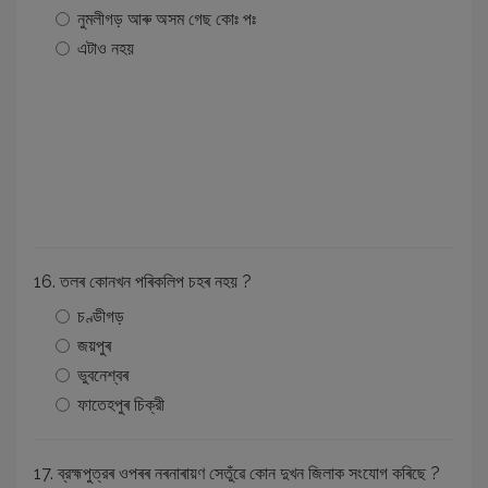
নুমলীগড় আৰু অসম গেছ কোঃ পঃ
এটাও নহয়
16. তলৰ কোনখন পৰিকলিপ চহৰ নহয় ?
চণ্ডীগড়
জয়পুৰ
ভুবনেশ্বৰ
ফাতেহপুৰ চিক্রী
17. ব্রহ্মপুত্রৰ ওপৰৰ নৰনাৰায়ণ সেতুঁৱে কোন দুখন জিলাক সংযোগ কৰিছে ?