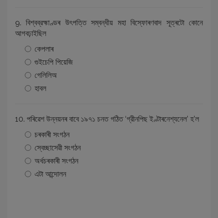
9. বিশ্বব্রহ্মাণ্ডৰ উৎপত্তি সম্বন্ধীয় মহা বিস্ফোৰণবাদ সূত্ৰটো কোনে
আগবঢ়াইছিল
কেপলাৰ
গুইচেপি পিয়েজি
গেলিলিঅ
হাবল
10. পৰিৱেশ উন্নয়নৰ বাবে ১৯৭১ চনত গঠিত ‘গ্রীনপিছ ইণ্টাৰনেশ্যনেল’ হ’ল
চৰকাৰী সংগঠন
স্বেচ্ছাসেৱী সংগঠন
অর্ধচৰকাৰী সংগঠন
এটা আন্দোলন