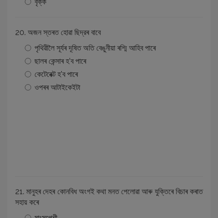
বৃক্ক
20. অজন স্তৰত হােৱা ছিদ্রৰ বাবে
পৃথিৱীলৈ সূৰ্যৰ দূষিত অতি বেঙুনীয়া ৰশ্মি আহিব পাৰে
ছালৰ কেন্সাৰ হ’ব পাৰে
কেটেৰেক্ট হ'ব পাৰে
ওপৰৰ আটাইকেইটা
21. মানুহৰ দেহৰ কোনবিধ অংগই কথা মনত পেলােৱা আৰু যুক্তিৰে বিচাৰ কৰাত
সহায় কৰে
মাংসপেশী