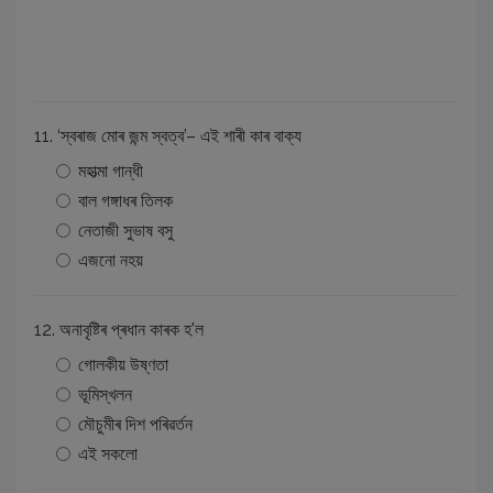
11. ‘স্বৰাজ মােৰ জন্ম স্বত্ব’– এই শাৰী কাৰ বাক্য
মহাত্মা গান্ধী
বাল গঙ্গাধৰ তিলক
নেতাজী সুভাষ বসু
এজনাে নহয়
12. অনাবৃষ্টিৰ প্ৰধান কাৰক হ'ল
গােলকীয় উষ্ণতা
ভূমিস্খলন
মৌচুমীৰ দিশ পৰিৱৰ্তন
এই সকলাে