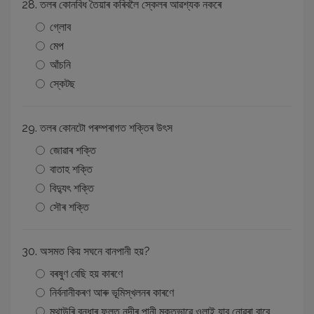
28. তলৰ কোনবিধ তৈয়াৰ কৰিবলৈ স্কেলৰ আৱশ্যক নকৰে
গ্লোব
মেপ
আঁচনি
স্কেটছ
29. তলৰ কোনটো পৰম্পৰাগত শক্তিৰ উৎস
জোৱাৰ শক্তি
বাতাহ শক্তি
বিদ্যুৎ শক্তি
সৌৰ শক্তি
30. অসমত কিয় সঘনে বানপানী হয়?
বৰষুণ বেছি হয় কাৰণে
নির্বনানীকৰণ আৰু ভূমিস্খলনৰ কাৰণে
মথাউৰি বন্ধাৰ ফলত নদীৰ পানী মুক্তভাৱে ওলাই যাব নােৱৰা বাবে