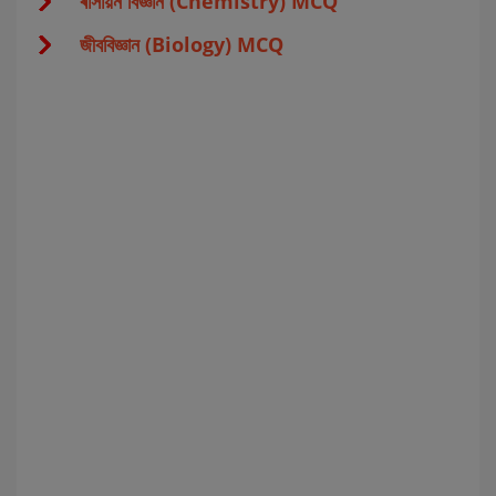
ৰাসায়ন বিজ্ঞান (Chemistry) MCQ
জীববিজ্ঞান (Biology) MCQ