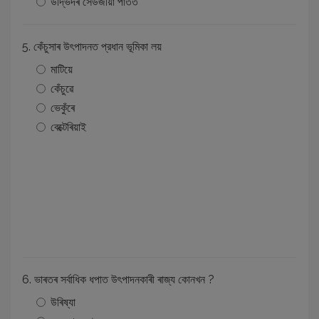
উদ্ভিদৰ সেউজীয়া পাতত
5. কেঁচুসাৰ উৎপাদনত প্রধান ভূমিকা লয়
মাটিয়ে
কেঁচুৱে
ভেকুঁৰে
বেক্টেৰিয়াই
6. ভাৰতৰ সর্বাধিক ধপাত উৎপাদনকাৰী ৰাজ্য কোনখন ?
উৰিষ্যা