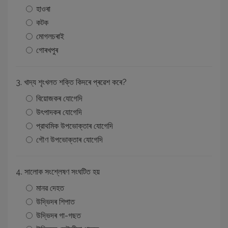
হাওৰা
কটক
মোগলচৰাই
গোৰখপুৰ
3. খাদ্য শৃংখলত শক্তি কিদৰে প্ৰৱেশ কৰে?
বিয়ােজকৰ যােগেদি
উৎপাদকৰ যােগেদি
প্রাথমিক উপভােক্তাৰ যােগেদি
গৌণ উপভােক্তাৰ যােগেদি
4. সালােক সংশ্লেষণ সংঘটিত হয়
মানৱ দেহত
উদ্ভিদৰ শিপাত
উদ্ভিদৰ গা-গছত