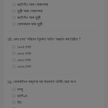
বঙাইগাঁও আৰু গোৱালপাৰা
ধুবুৰী আৰু গোৱালপাৰা
বঙাইগাঁও আৰু ধুবুৰী
কোকৰাঝাৰ আৰু ধুবুৰী
18. কোন চনত ‘পৰিৱেশ (সুৰক্ষা) আইন’ প্ৰৱৰ্তন কৰা হৈছিল ?
১৯৮৪ চনত
১৯৮৮ চনত
১৯৮১ চনত
১৯৮৬ চনত
19. ফ্লোৰাইডৰ প্ৰদূষণৰ পৰা সাধৰণতে অনিষ্ট হােৱা অংগ
মগজু
হৃদপিণ্ড
দাঁত