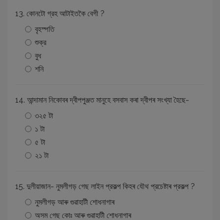
13. কোনটো গ্রহ আটাইতকৈ বেগী ?
বৃহস্পতি
শুক্র
বুধ
শনি
14. আন্দামান নিকোবৰ দ্বীপপুঞ্জত মানুহে বসবাস কৰা দ্বীপৰ সংখ্যা হৈছে-
৩২৫ টা
১ টা
৫ টা
২১ টা
15. দুলীয়াজান- নুমলীগড় গেছ লাইন প্রকল্প কিহৰ যৌথ প্রচেষ্টাৰ প্রকল্প ?
নুমলীগড় আৰু গুৱাহাটী শোধনাগাৰ
অসম গেছ কোঃ আৰু গুৱাহাটী শোধনাগাৰ