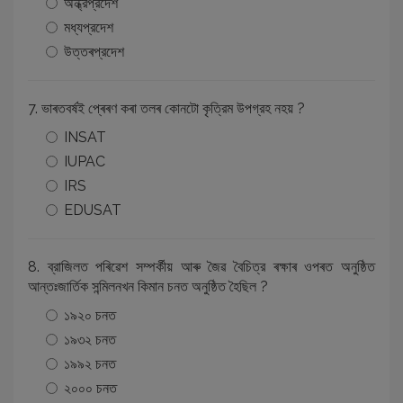
অন্ধ্রপ্রদেশ
মধ্যপ্রদেশ
উত্তৰপ্রদেশ
7. ভাৰতবৰ্ষই প্ৰেৰণ কৰা তলৰ কোনটো কৃত্রিম উপগ্রহ নহয় ?
INSAT
IUPAC
IRS
EDUSAT
8. ব্রাজিলত পৰিৱেশ সম্পর্কীয় আৰু জৈৱ বৈচিত্র ৰক্ষাৰ ওপৰত অনুষ্ঠিত
আন্তঃজার্তিক সন্মিলনখন কিমান চনত অনুষ্ঠিত হৈছিল ?
১৯২০ চনত
১৯৩২ চনত
১৯৯২ চনত
২০০০ চনত