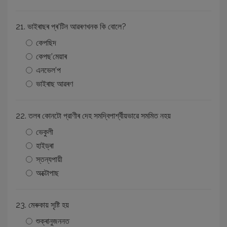
21. ভাইৰাছৰ প্ৰ'টিন আৱৰণখনক কি বোলে?
কেপছিদ
কেপছ’মেয়াৰ
এনভেল’প
ভাইৰাছ আৱৰণ
22. তলৰ কোনটো প্রাণীৰ দেহ সমদ্বিপাৰ্শ্বীয়ভাৱে সমমিত নহয়
ভেকুলী
হাইড্ৰা
স্তন্যপায়ী
অক্টোপাছ
23. মেৰুকায় সৃষ্টি হয়
শুক্ৰানুজননত