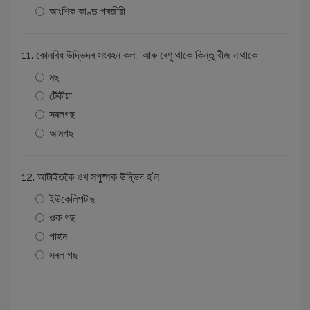
আংশিক কাণ্ড পৰজীৱী
11. কোনবিধ উদ্ভিদৰ সংবহন কলা, আৰু ৰেণু থাকে কিন্তু বীজ নাথাকে
মছ
টেঁকীয়া
সৰলগছ
আমগছ
12. আটাইতকৈ ওখ সপুষ্পক উদ্ভিদ হ'ল
ইউকেলিপটাছ
ওক গছ
পাইন
সৰল গছ