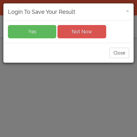
Download App
Login / Register
×
Login To Save Your Result
Toggl
Yes
Not Now
navig
Close