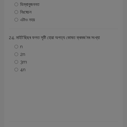
ডিম্বানুজননত
নিঃষেচন
এটাও নহয়
24. মাইট'ছিছৰ ফলত সৃষ্টি হোৱা অপত্য কোষত ক্ৰমজ’মৰ সংখ্যা
n
2n
3m
4n