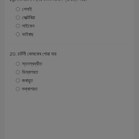
শেলাই
বেক্টেৰিয়া
লাইকেন
ভাইৰাছ
20. চাৰ্টলী কোষবোৰ পোৱা যায়
স্তনগ্ৰন্থীত
ডিম্বাশয়ত
জৰায়ুত
শুক্ৰাশয়ত