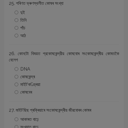
25. পৰিণত ভ্ৰুণস্থলীত কোষৰ সংখ্যা
দুই
তিনি
পাঁচ
আঠ
26. কোনটো বিষয়ত প্রকোষকেন্দ্রীয় কোষবোৰ সংকোষকেন্দ্ৰীয় কোষতকৈ
বেলেগ
DNA
কোষকেন্দ্ৰ
মাইট’কণ্ড্ৰিয়া
কোষবেৰ
27. মাইট'ছিছ প্ৰক্ৰিয়াৰে সংকোষকেন্দ্ৰীয় জীৱবোৰৰ কোষৰ
আকাৰত বাঢ়ে
সংখ্যাত বাঢ়ে