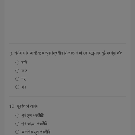
9. গৰ্ভধাৰণৰ আগলৈকে ভ্ৰুণস্থলীৰ ভিতৰত থকা কোষকেন্দ্ৰৰ মুঠ সংখ্যা হ’ল
চাৰি
আঠ
দহ
বাৰ
10. সূুৱৰ্ণলতা এবিধ
পূৰ্ণ মূল পৰজীৱী
পূৰ্ণ কাণ্ড পৰজীৱী
আংশিক মূল পৰজীৱী