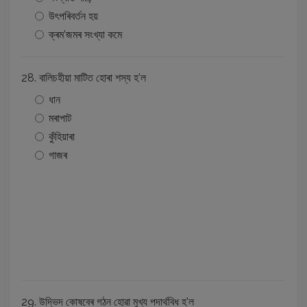
উৎপৰিবৰ্তন হয়
ক্ৰম’জমৰ সংখ্যা কমে
28. বালিচহীয়া মাটিত হোৰা শস্য হ’ল
ধান
মৰাপাট
কুঁহিয়াৰা
গাজৰ
29. উদ্ভিদ কোষবেৰ গঠন হোৱা মুখ্য পদাৰ্থবিধ হ'ল