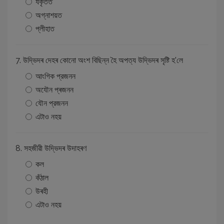
যকৃতত
অগ্নাশয়ত
প্লীহাত
7. উদ্ভিদৰ দেহৰ কোনো অংশ বিছিন্ন হৈ অপত্য উদ্ভিদৰ সৃষ্টি হ'লে
আংগিক প্রজনন
অযৌন প্ৰজনন
যৌন প্রজনন
এটাও নহয়
8. সহজীৱী উদ্ভিদৰ উদাহৰণ
কল
কঁঠাল
উৰহী
এটাও নহয়