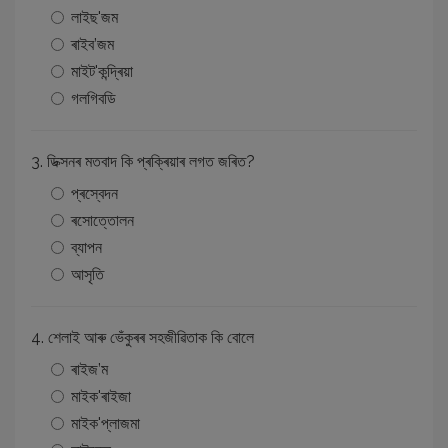
লাইছ'জম
ৰাইব’জম
মাইট'কন্দ্ৰিয়া
গলগিবডি
3. ডিক্সনৰ মতবাদ কি প্ৰক্ৰিয়াৰ লগত জৰিত?
প্ৰস্বেদন
ৰসোত্তোলন
ব্যাপন
আসৃতি
4. শেলাই আৰু ভেঁকুৰৰ সহজীৱিতাক কি বোলে
ৰাইজ’ম
মাইক'ৰাইজা
মাইক'প্লাজমা