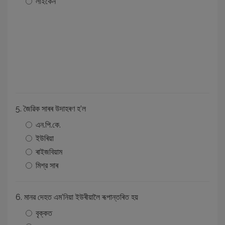
লাইকেন
5. জৈৱিক সাৰৰ উদাহৰণ হ’ল
এন.পি.কে.
ইউৰিয়া
ৰাইজবিয়াম
মিশ্র সাৰ
6. মানৱ দেহত এম’নিয়া ইউৰীয়ালৈ ৰূপান্তৰিত হয়
বৃক্কত