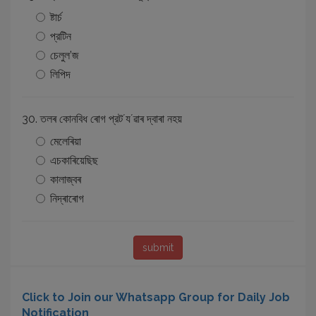
ষ্টাৰ্চ
প্রটিন
চেলুল’জ
লিপিদ
30. তলৰ কোনবিধ ৰোগ প্রটʼযʼৱাৰ দ্বাৰা নহয়
মেলেৰিয়া
এচকাৰিয়েছিছ
কালাজ্বৰ
নিদ্ৰাৰোগ
Click to Join our Whatsapp Group for Daily Job
Notification