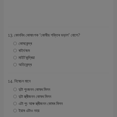
13. কোনবিধ কোষাংগক “কোষীয় শক্তিৰ ভড়াল” বোলে?
কোষকেন্দ্ৰ
ৰাইব’জম
মাইট’কন্দ্ৰিয়া
অতিকেন্দ্ৰ
14. নিষেচন মানে
দুটা পুংজনন কোষৰ মিলন
দুটা স্ত্ৰীজনন কোষৰ মিলন
এটা পুং আৰু স্ত্ৰীজনন কোষৰ মিলন
ইয়াৰ এটাও নহয়