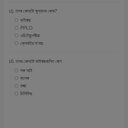
15. তলৰ কোনটো ক্ষুদ্ৰতম কোষ?
ভাইৰাছ
PPLO
এচিটেবুলেৰীয়া
ক্লেমাইড’ম’নাছ
16. তলৰ কোনটো ভাইৰাছজনিত ৰোগ
সৰু আই
কলেৰা
যক্ষ্মা
চিলিফিছ